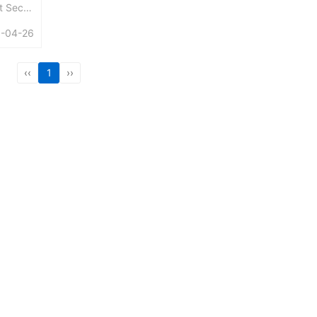
Secur
户端与目
-04-26
请求的
‹‹
1
››