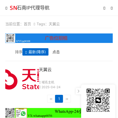
石南IP代理导航
当前位置：
首页
Tags：天翼云
排序
最新
(降序)
点击
天翼云
域名主机
2025-04-24
‹‹
1
››