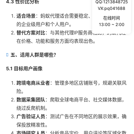
4.3 性价比分析
QQ:1213848725
VX:pq041688
适合场景
：蚂蚁代理适合需要稳定、高效代理IP服务
在线时间
的企业级用户和个人用户。
13:00 ~ 2:00
替代方案对比
：与其他代理IP服务商相比，蚂蚁代理
在价格、功能和服务方面均表现出色。
五、适用人群是哪些？
5.1 目标用户画像
跨境电商从业者
：管理多地区店铺账号，规避关联风
险。
数据采集团队
：爬取全球电商平台、社交媒体数据，
绕过反爬机制。
广告验证人员
：测试广告在不同地区的展示效果，确
保投放精准性。
市场研究人员
：分析竞品定价、用户评论等区域化数