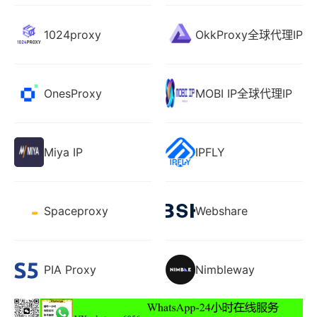
1024proxy
OkkProxy全球代理IP
OnesProxy
MOBI IP全球代理IP
Miya IP
IPFLY
Spaceproxy
Webshare
PIA Proxy
Nimbleway