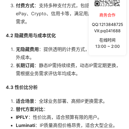
付费方式
：支持多种支付方式，包括支付宝、Googl
ePay、Crypto、信用卡等，满足用户多方位的支付
商务合作
需求。
QQ:1213848725
VX:pq041688
4.2 隐藏费用与成本优化
在线时间
13:00 ~ 2:00
无隐藏费用
：提供透明的计费方式，用户无需担心额
外成本。
长期订阅
：静态IP需持续续费，动态IP需定期更换，
需根据业务需求评估年均成本。
4.3 性价比分析
适合场景
：全球业务部署、高频IP更换需求。
替代方案对比
：
IPFLY
：性价比高，适合预算有限的用户。
Luminati
：IP质量高但价格昂贵，适合大型企业。