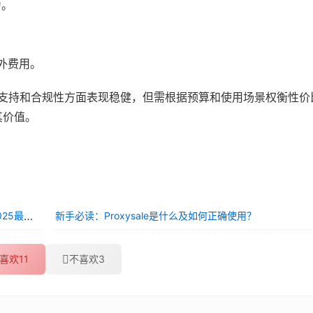
为。
额外费用。
、协议支持和合规性方面表现稳健，但需根据预算和使用场景权衡性
其价值。
Proxysale是什么？有什么用？怎么下载？多少钱一个月？全面解析2025最新版
新手必读：Proxysale是什么及如何正确使用？
喜欢
11
不喜欢
3