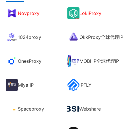
Novproxy
LokiProxy
1024proxy
OkkProxy全球代理IP
OnesProxy
MOBI IP全球代理IP
Miya IP
IPFLY
Spaceproxy
Webshare